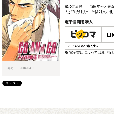
超校高級投手・新田英吾と奈倉
人が直接対決!! 芳陽対巣ヶ北
電子書籍で購入
※ 電子書店によっては取り扱
発売日：2004.04.08