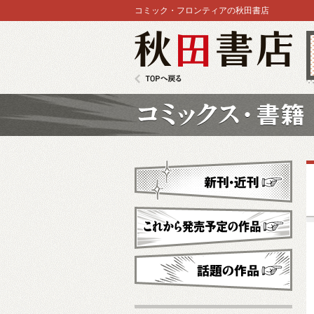
コミック・フロンティアの秋田書店
秋田書店
TOPへ戻る
コミックス
新刊・近刊
これから発売予定
話題の作品