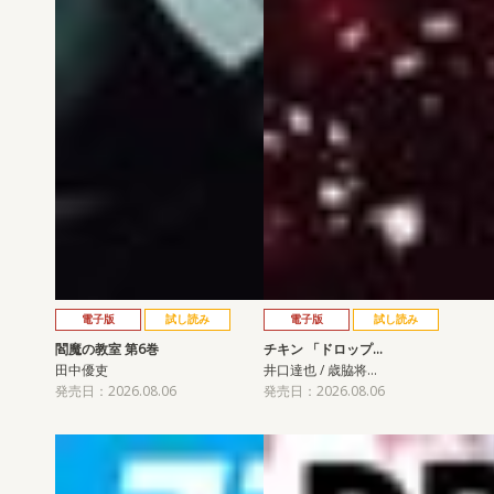
電子版
試し読み
電子版
試し読み
閻魔の教室 第6巻
チキン 「ドロップ…
田中優吏
井口達也 / 歳脇将…
発売日：2026.08.06
発売日：2026.08.06