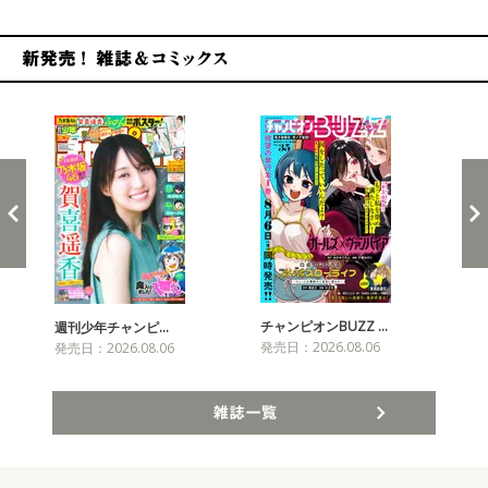
新発売！雑誌&コミックス
チャンピオンBUZZ …
週刊少年チャンピ…
月
発売日：2026.08.06
発売日：2026.08.06
発売
雑誌一覧