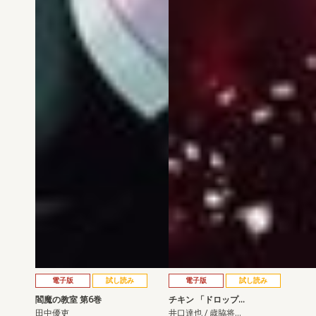
電子版
試し読み
電子版
試し読み
閻魔の教室 第6巻
チキン 「ドロップ…
田中優吏
井口達也 / 歳脇将…