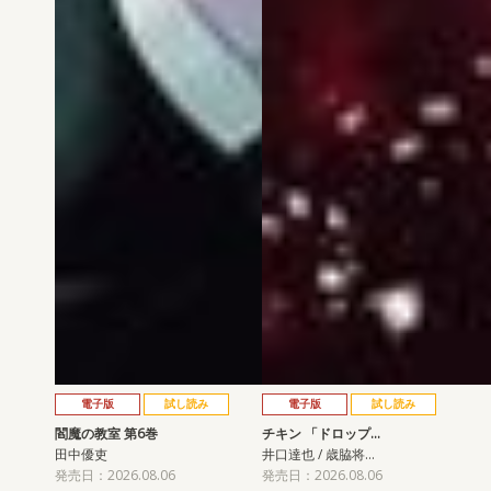
電子版
試し読み
電子版
試し読み
閻魔の教室 第6巻
チキン 「ドロップ…
田中優吏
井口達也 / 歳脇将…
発売日：2026.08.06
発売日：2026.08.06