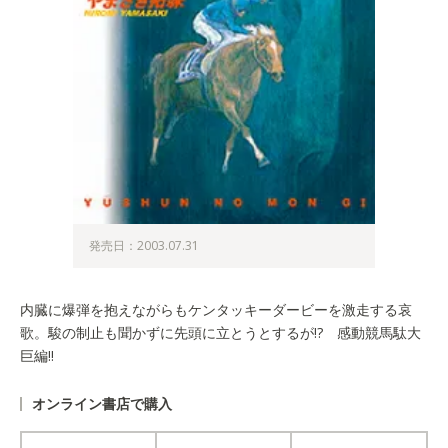
発売日：2003.07.31
内臓に爆弾を抱えながらもケンタッキーダービーを激走する哀
歌。駿の制止も聞かずに先頭に立とうとするが!? 感動競馬駄大
巨編!!
オンライン書店で購入