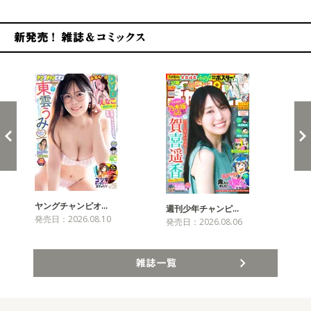
新発売！雑誌&コミックス
ヤングチャンピオ…
チャ
週刊少年チャンピ…
発売日：2026.08.10
発売
発売日：2026.08.06
雑誌一覧