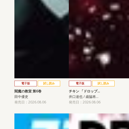
電子版
試し読み
電子版
試し読み
閻魔の教室 第6巻
チキン 「ドロップ…
田中優吏
井口達也 / 歳脇将…
発売日：2026.08.06
発売日：2026.08.06