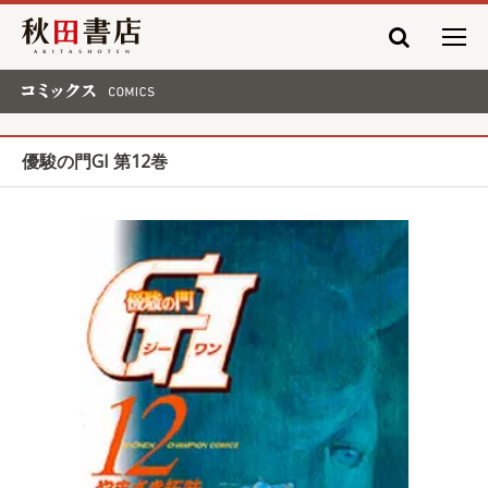
秋田書店
コミックス COMICS
優駿の門GI 第12巻