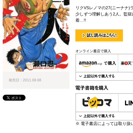
リクVSレノマの27(ニーナナ
少しずつ理解しあう2人。監獄
着…!!
試し読み！
オンライン書店で購入
発売日：2011.08.08
電子書籍で購入
※ 電子書店によっては取り扱