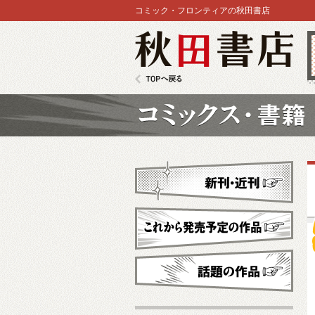
コミック・フロンティアの秋田書店
秋田書店
TOPへ戻る
コミックス
新刊・近刊
これから発売予定
話題の作品