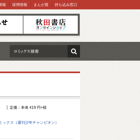
情報
採用情報
まんが賞
持ち込み窓口
オンラインショップ
検索
定価：本体 419 円+税
ミックス（週刊少年チャンピオン）