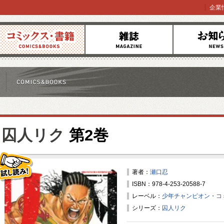
企業
コミックス
雑誌
お知らせ
囚人リク
第2巻
著者：
瀬口忍
ISBN：978-4-253-20588-7
試し読み！
レーベル：
少年チャンピオン・コ
シリーズ：
囚人リク