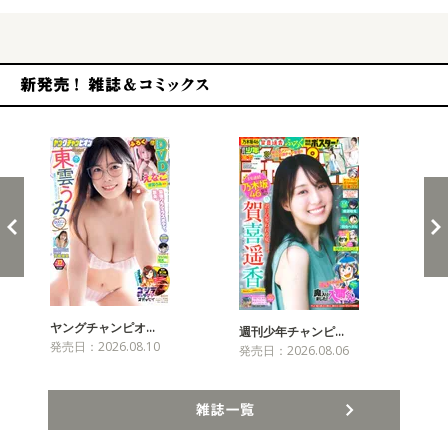
新発売！雑誌&コミックス
ヤングチャンピオ…
チャ
週刊少年チャンピ…
発売日：2026.08.10
発売
発売日：2026.08.06
雑誌一覧