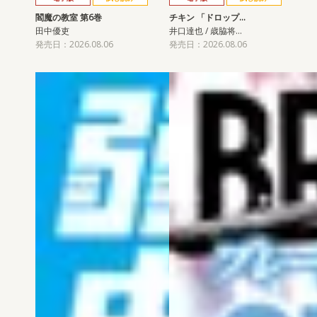
閻魔の教室 第6巻
チキン 「ドロップ…
田中優吏
井口達也 / 歳脇将…
発売日：2026.08.06
発売日：2026.08.06