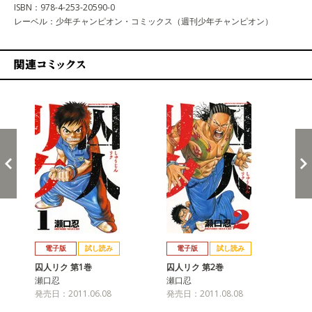
ISBN：978-4-253-20590-0
レーベル：少年チャンピオン・コミックス（週刊少年チャンピオン）
関連コミックス
戻る
進む
電子版
試し読み
電子版
試し読み
囚人リク 第1巻
囚人リク 第2巻
囚
瀬口忍
瀬口忍
瀬
発売日：2011.06.08
発売日：2011.08.08
発売