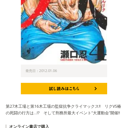
発売日：2012.01.06
試し読みはこちら
第27木工場と第16木工場の監獄抗争クライマックス!! リクVS椿
の死闘の行方は…!? そして刑務所最大イベント“大運動会”開催!!
オンライン書店で購入