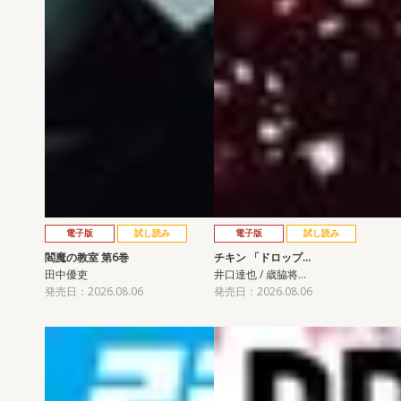
電子版
試し読み
電子版
試し読み
閻魔の教室 第6巻
チキン 「ドロップ…
田中優吏
井口達也 / 歳脇将…
発売日：2026.08.06
発売日：2026.08.06