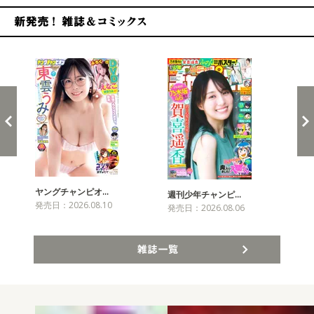
新発売！雑誌&コミックス
ヤングチャンピオ…
チャ
週刊少年チャンピ…
発売日：2026.08.10
発売
発売日：2026.08.06
雑誌一覧