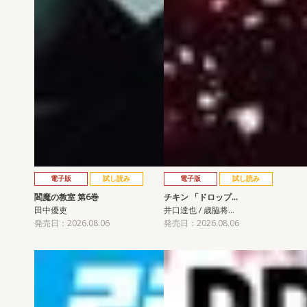
電子版
試し読み
電子版
試し読み
閻魔の教室 第6巻
チキン 「ドロップ…
田中優吏
井口達也 / 歳脇将…
発売日：2026.08.06
発売日：2026.08.06