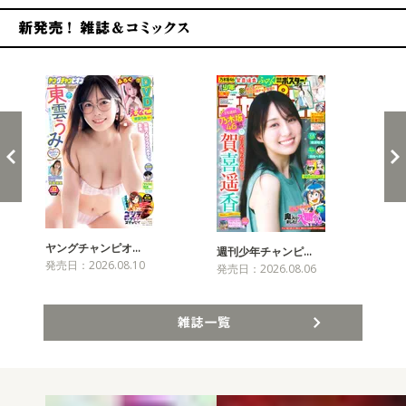
新発売！雑誌&コミックス
ヤングチャンピオ…
チャ
週刊少年チャンピ…
発売日：2026.08.10
発売
発売日：2026.08.06
雑誌一覧