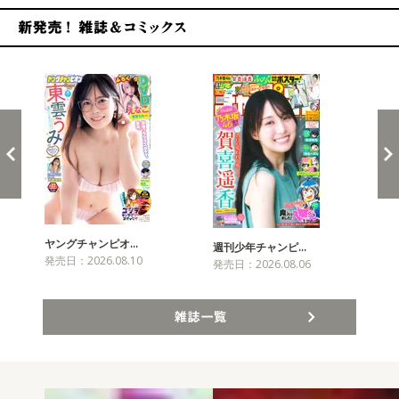
新発売！雑誌&コミックス
ヤングチャンピオ…
チャ
週刊少年チャンピ…
発売日：2026.08.10
発売
発売日：2026.08.06
雑誌一覧