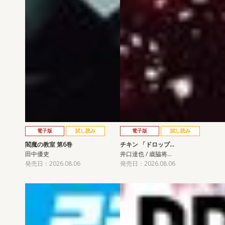
電子版
試し読み
電子版
試し読み
閻魔の教室 第6巻
チキン 「ドロップ…
田中優吏
井口達也 / 歳脇将…
発売日：2026.08.06
発売日：2026.08.06