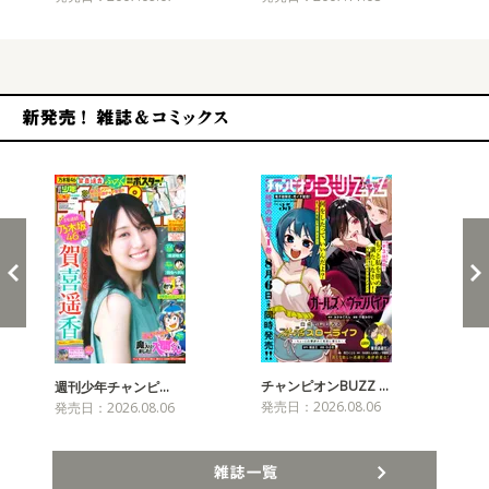
新発売！雑誌&コミックス
チャンピオンBUZZ …
プリ
週刊少年チャンピ…
発売日：2026.08.06
発売
発売日：2026.08.06