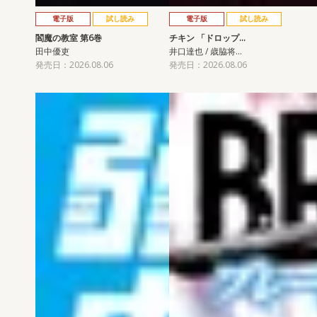
電子版
試し読み
電子版
試し読み
閻魔の教室 第6巻
チキン 「ドロップ…
田中優吏
井口達也 / 歳脇将…
発売日：2026.08.06
発売日：2026.08.06