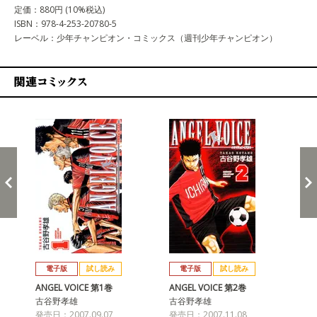
定価：880円 (10%税込)
ISBN：978-4-253-20780-5
レーベル：少年チャンピオン・コミックス（週刊少年チャンピオン）
関連コミックス
戻る
進む
電子版
試し読み
電子版
試し読み
ANGEL VOICE 第1巻
ANGEL VOICE 第2巻
AN
古谷野孝雄
古谷野孝雄
古
発売日：2007.09.07
発売日：2007.11.08
発売