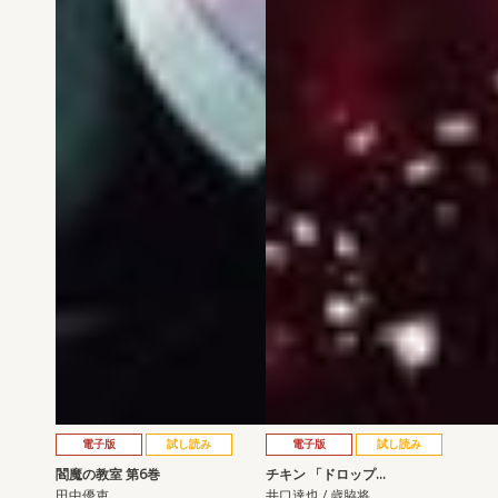
電子版
試し読み
電子版
試し読み
閻魔の教室 第6巻
チキン 「ドロップ…
田中優吏
井口達也 / 歳脇将…