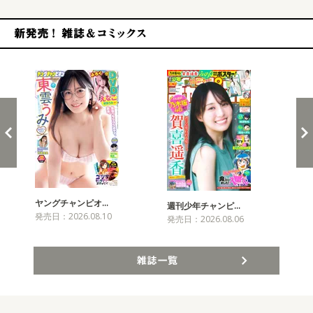
新発売！雑誌&コミックス
ヤングチャンピオ…
チャ
週刊少年チャンピ…
発売日：2026.08.10
発売
発売日：2026.08.06
雑誌一覧