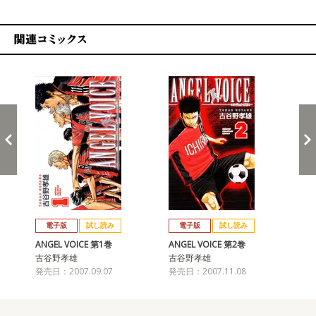
関連コミックス
戻る
進む
電子版
試し読み
電子版
試し読み
ANGEL VOICE 第1巻
ANGEL VOICE 第2巻
AN
古谷野孝雄
古谷野孝雄
古
発売日：2007.09.07
発売日：2007.11.08
発売