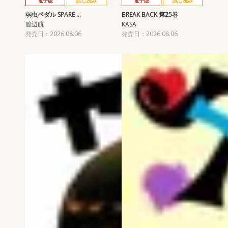
電子版
試し読み
電子版
試し読み
弱虫ペダル SPARE …
BREAK BACK 第25巻
渡辺航
KASA
発売日：2026.08.06
発売日：2026.08.06