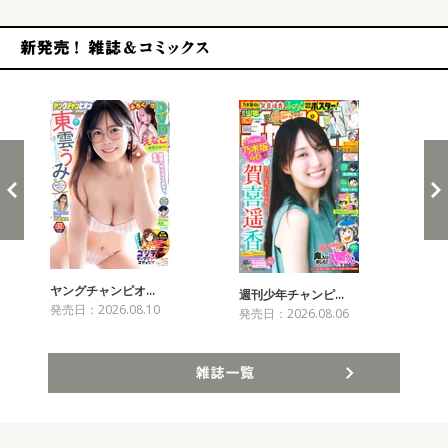
新発売！雑誌&コミックス
ヤングチャンピオ…
チャ
週刊少年チャンピ…
発売日：2026.08.10
発売
発売日：2026.08.06
雑誌一覧