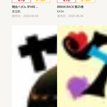
電子版
試し読み
電子版
試し読み
弱虫ペダル SPARE …
BREAK BACK 第25巻
渡辺航
KASA
発売日：2026.08.06
発売日：2026.08.06