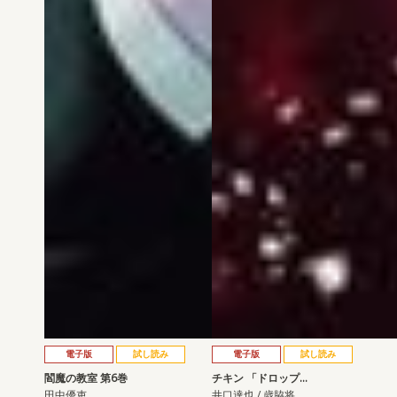
電子版
試し読み
電子版
試し読み
閻魔の教室 第6巻
チキン 「ドロップ…
田中優吏
井口達也 / 歳脇将…