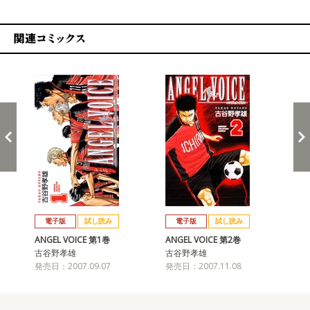
関連コミックス
戻る
進む
電子版
試し読み
電子版
試し読み
ANGEL VOICE 第1巻
ANGEL VOICE 第2巻
AN
古谷野孝雄
古谷野孝雄
古
発売日：2007.09.07
発売日：2007.11.08
発売