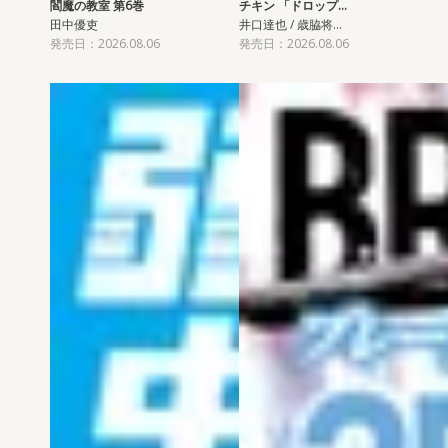
閻魔の教室 第6巻
チキン 「ドロップ…
田中優吏
井口達也 / 歳脇将…
発売日：2026.08.06
発売日：2026.08.06