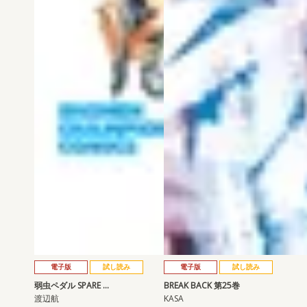
電子版
試し読み
電子版
試し読み
弱虫ペダル SPARE …
BREAK BACK 第25巻
渡辺航
KASA