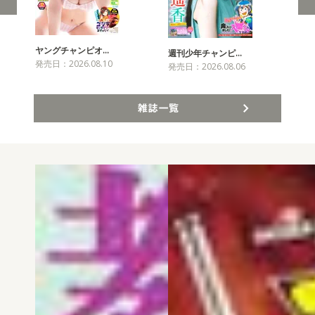
ヤングチャンピオ…
チャ
週刊少年チャンピ…
発売日：2026.08.10
発売
発売日：2026.08.06
雑誌一覧