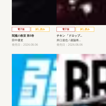
電子版
試し読み
電子版
試し読み
閻魔の教室 第6巻
チキン 「ドロップ…
田中優吏
井口達也 / 歳脇将…
発売日：2026.08.06
発売日：2026.08.06