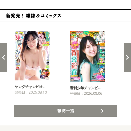
新発売！雑誌&コミックス
ヤングチャンピオ…
チャ
週刊少年チャンピ…
発売日：2026.08.10
発売
発売日：2026.08.06
雑誌一覧