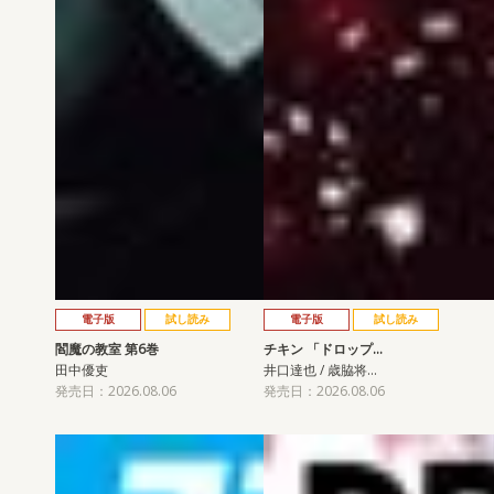
電子版
試し読み
電子版
試し読み
閻魔の教室 第6巻
チキン 「ドロップ…
田中優吏
井口達也 / 歳脇将…
発売日：2026.08.06
発売日：2026.08.06