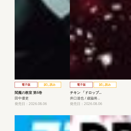
電子版
試し読み
電子版
試し読み
閻魔の教室 第6巻
チキン 「ドロップ…
田中優吏
井口達也 / 歳脇将…
発売日：2026.08.06
発売日：2026.08.06