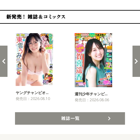
新発売！雑誌&コミックス
ヤングチャンピオ…
チャ
週刊少年チャンピ…
発売日：2026.08.10
発売
発売日：2026.08.06
雑誌一覧