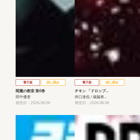
電子版
試し読み
電子版
試し読み
閻魔の教室 第6巻
チキン 「ドロップ…
田中優吏
井口達也 / 歳脇将…
発売日：2026.08.06
発売日：2026.08.06