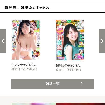
新発売！雑誌&コミックス
ヤングチャンピオ…
チャ
週刊少年チャンピ…
発売日：2026.08.10
発売
発売日：2026.08.06
雑誌一覧