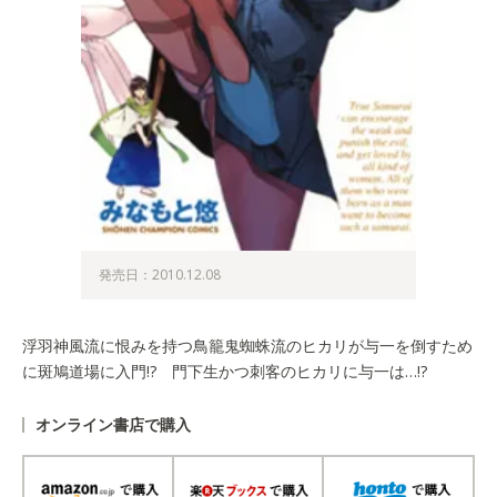
発売日：2010.12.08
浮羽神風流に恨みを持つ鳥籠鬼蜘蛛流のヒカリが与一を倒すため
に斑鳩道場に入門!? 門下生かつ刺客のヒカリに与一は…!?
オンライン書店で購入