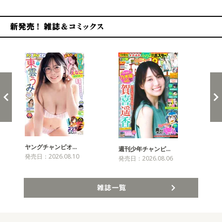
新発売！雑誌&コミックス
ヤングチャンピオ…
チャ
週刊少年チャンピ…
発売日：2026.08.10
発売
発売日：2026.08.06
雑誌一覧