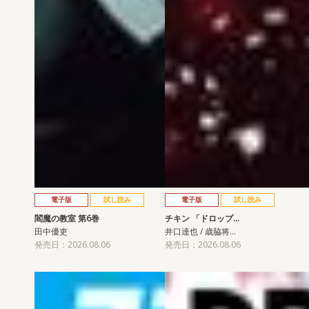
電子版
試し読み
電子版
試し読み
閻魔の教室 第6巻
チキン 「ドロップ…
田中優吏
井口達也 / 歳脇将…
発売日：2026.08.06
発売日：2026.08.06