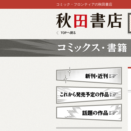
コミック・フロンティアの秋田書店
秋田書店
TOPへ戻る
コミックス
新刊・近刊
これから発売予定
話題の作品