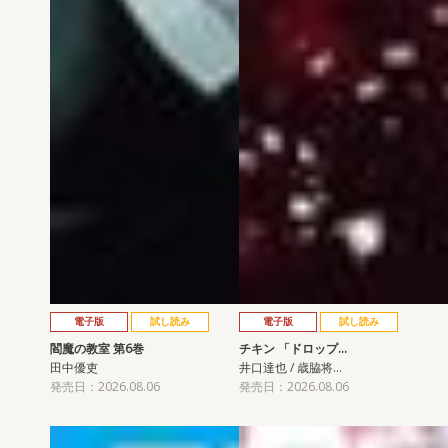
電子版
試し読み
電子版
試し読み
閻魔の教室 第6巻
チキン 「ドロップ…
田中優吏
井口達也 / 歳脇将…
発売日：2026.08.06
発売日：2026.08.06