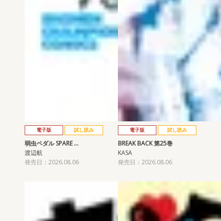
電子版
試し読み
電子版
試し読み
弱虫ペダル SPARE …
BREAK BACK 第25巻
渡辺航
KASA
発売日：2026.08.06
発売日：2026.08.06