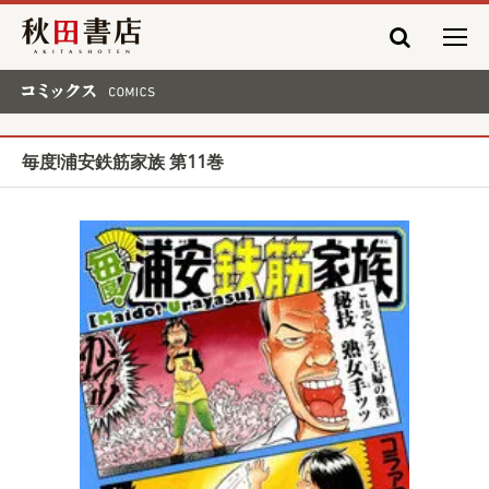
秋田書店
コミックス COMICS
毎度!浦安鉄筋家族 第11巻