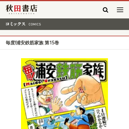
秋田書店
コミックス COMICS
毎度!浦安鉄筋家族 第15巻