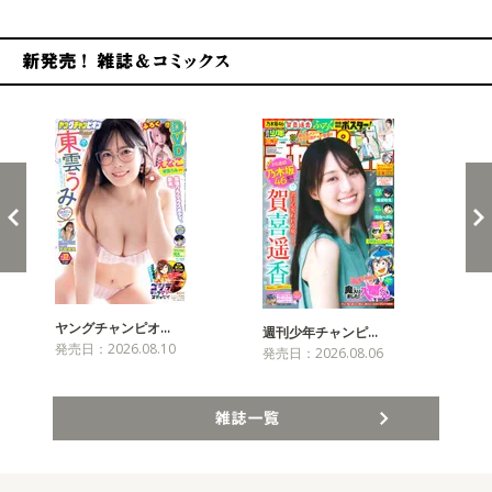
新発売！雑誌&コミックス
ヤングチャンピオ…
チャ
週刊少年チャンピ…
発売日：2026.08.10
発売
発売日：2026.08.06
雑誌一覧