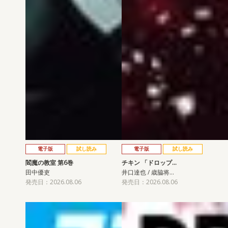
電子版
試し読み
電子版
試し読み
閻魔の教室 第6巻
チキン 「ドロップ…
田中優吏
井口達也 / 歳脇将…
発売日：2026.08.06
発売日：2026.08.06