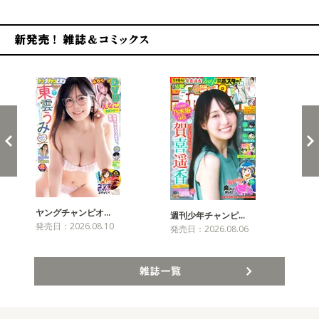
新発売！雑誌&コミックス
ヤングチャンピオ…
チャ
週刊少年チャンピ…
発売日：2026.08.10
発売
発売日：2026.08.06
雑誌一覧