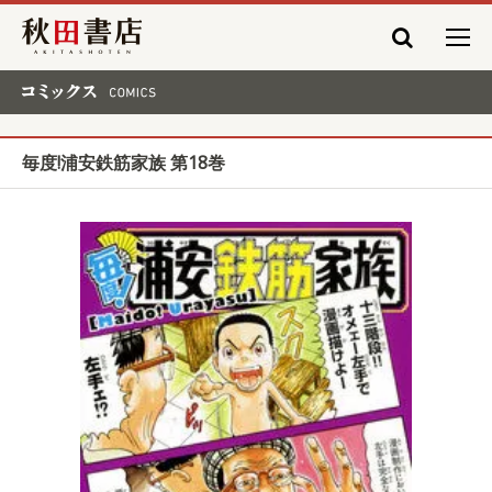
秋田書店
コミックス COMICS
毎度!浦安鉄筋家族 第18巻