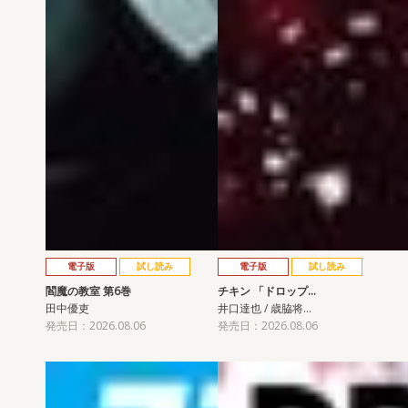
電子版
試し読み
電子版
試し読み
閻魔の教室 第6巻
チキン 「ドロップ…
田中優吏
井口達也 / 歳脇将…
発売日：2026.08.06
発売日：2026.08.06