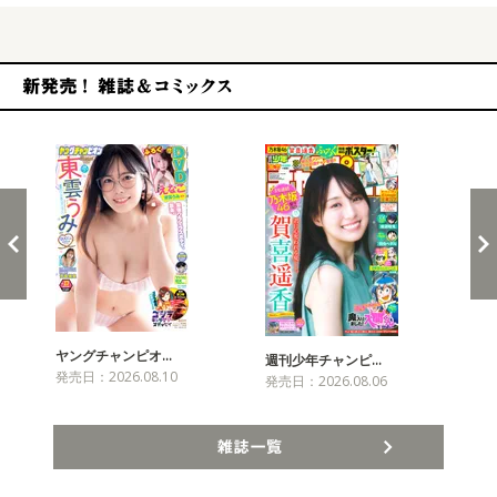
新発売！雑誌&コミックス
ヤングチャンピオ…
チャ
週刊少年チャンピ…
発売日：2026.08.10
発売
発売日：2026.08.06
雑誌一覧