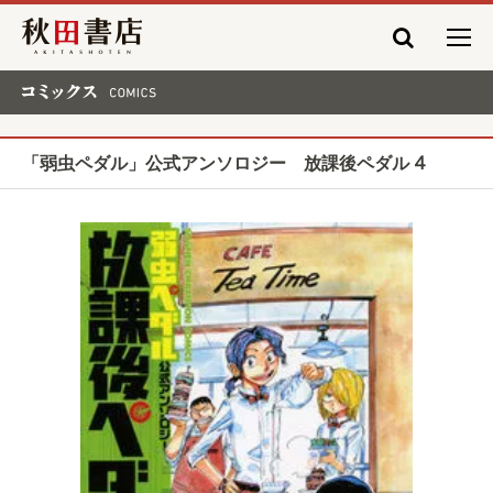
秋田書店
コミックス COMICS
「弱虫ペダル」公式アンソロジー 放課後ペダル 4