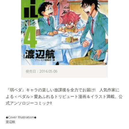
発売日：2016.05.06
『弱ペダ』キャラの楽しい放課後を全力でお届け! 人気作家に
よる＜ペダル＞愛あふれるトリビュート漫画＆イラスト満載、公
式アンソロジーコミック!!
◆Cover Illustration◆
渡辺航