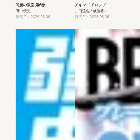
閻魔の教室 第6巻
チキン 「ドロップ…
田中優吏
井口達也 / 歳脇将…
発売日：2026.08.06
発売日：2026.08.06