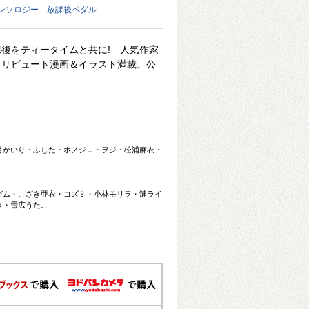
ンソロジー 放課後ペダル
後をティータイムと共に! 人気作家
トリビュート漫画＆イラスト満載、公
月かいり・ふじた・ホノジロトヲジ・松浦麻衣・
ガム・こざき亜衣・コズミ・小林モリヲ・漣ライ
き・雪広うたこ