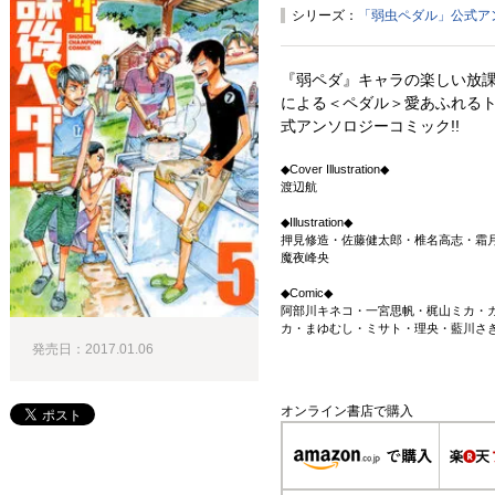
シリーズ：
「弱虫ペダル」公式ア
『弱ペダ』キャラの楽しい放課
による＜ペダル＞愛あふれる
式アンソロジーコミック!!
◆Cover Illustration◆
渡辺航
◆Illustration◆
押見修造・佐藤健太郎・椎名高志・霜
魔夜峰央
◆Comic◆
阿部川キネコ・一宮思帆・梶山ミカ・
カ・まゆむし・ミサト・理央・藍川さ
発売日：2017.01.06
オンライン書店で購入