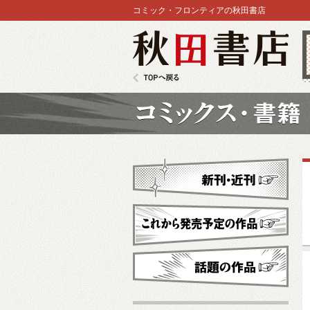
コミック・フロンティアの秋田書店
秋田書店
TOPへ戻る
コミックス
新刊・近刊
これから発売予定
話題の作品