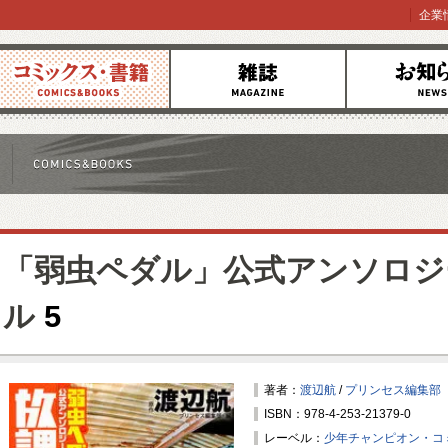
企業
コミックス
雑誌
お知らせ
「弱虫ペダル」公式アンソロジ
ル
5
著者：
渡辺航
/
プリンセス編集部
ISBN：978-4-253-21379-0
レーベル：
少年チャンピオン・コ