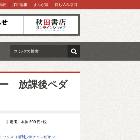
情報
採用情報
まんが賞
持ち込み窓口
オンラインショップ
検索
ー 放課後ペダ
定価：本体 500 円+税
ミックス（週刊少年チャンピオン）