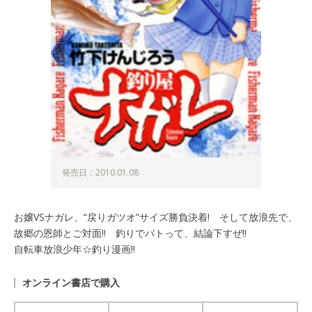
発売日：2010.01.08
お嬢VSナガレ、“戻りガツオ”サイズ勝負決着! そして放浪先で、
故郷の恩師とご対面!! 釣りでバトって、結論下すぜ!!
自転車放浪少年☆釣り漫画!!
オンライン書店で購入