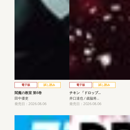
電子版
試し読み
電子版
試し読み
閻魔の教室 第6巻
チキン 「ドロップ…
田中優吏
井口達也 / 歳脇将…
発売日：2026.08.06
発売日：2026.08.06