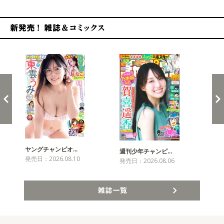
新発売！雑誌&コミックス
ヤングチャンピオ…
チャ
週刊少年チャンピ…
発売日：2026.08.10
発売
発売日：2026.08.06
雑誌一覧