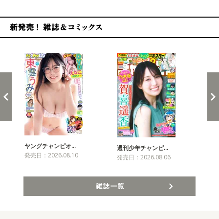
新発売！雑誌&コミックス
ヤングチャンピオ…
チャ
週刊少年チャンピ…
発売日：2026.08.10
発売
発売日：2026.08.06
雑誌一覧