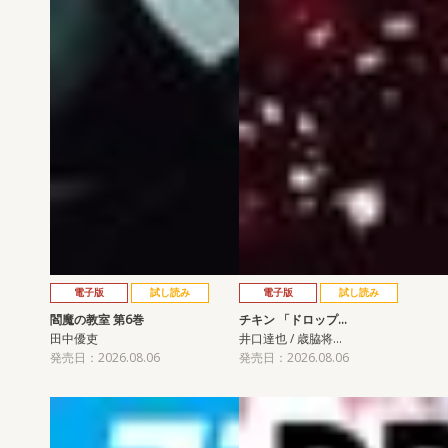
電子版
試し読み
電子版
試し読み
閻魔の教室 第6巻
チキン 「ドロップ…
田中優吏
井口達也 / 歳脇将…
発売日：2026.08.06
発売日：2026.08.06