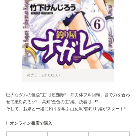
発売日：2010.05.07
巨大なダムの怪魚“主”は超難敵!! 知力体フル回転、皆で力を合わ
せて絶対釣るゾ!! 高知“金色の主”編、決着は…!?
そして、お嬢と一緒に釣りを学ぶ山女魚“管釣り”編がスタート!!
オンライン書店で購入