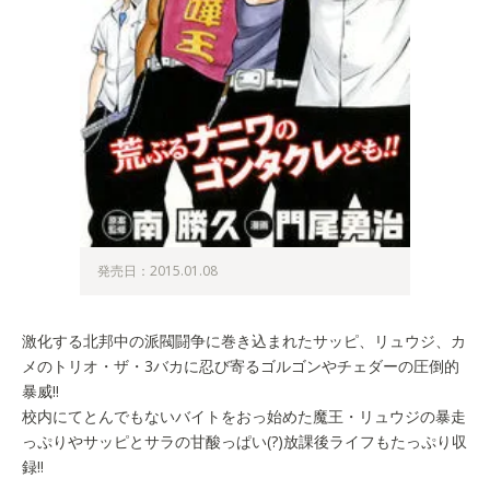
発売日：2015.01.08
激化する北邦中の派閥闘争に巻き込まれたサッピ、リュウジ、カ
メのトリオ・ザ・3バカに忍び寄るゴルゴンやチェダーの圧倒的
暴威!!
校内にてとんでもないバイトをおっ始めた魔王・リュウジの暴走
っぷりやサッピとサラの甘酸っぱい(?)放課後ライフもたっぷり収
録!!