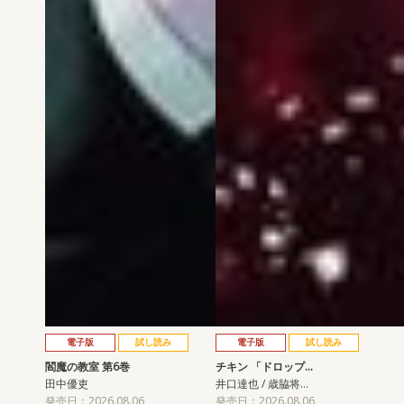
電子版
試し読み
電子版
試し読み
閻魔の教室 第6巻
チキン 「ドロップ…
田中優吏
井口達也 / 歳脇将…
発売日：2026.08.06
発売日：2026.08.06