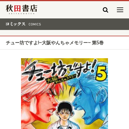
秋田書店
コミックス COMICS
チュー坊ですよ!~大阪やんちゃメモリー~ 第5巻