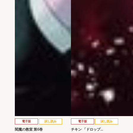
電子版
試し読み
電子版
試し読み
閻魔の教室 第6巻
チキン 「ドロップ…