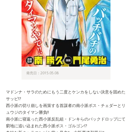
発売日：2015.05.08
マドンナ・サラのためにもう二度とケンカをしない決意を固めた
サッピ!?
西小派の切り崩しを画策する首謀者の南小派ボス・チェダーとリ
ュウジのタイマン勝負!!
南小派に寝返った西小派反乱組・ドンキらのバックドロップにて
窮地に追い込まれた西小派ボス・ゴルゴン!?