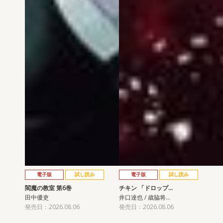
電子版
試し読み
電子版
試し読み
閻魔の教室 第6巻
チキン 「ドロップ…
田中優吏
井口達也 / 歳脇将…
発売日：2026.08.06
発売日：2026.08.06