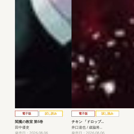
電子版
試し読み
電子版
試し読み
閻魔の教室 第6巻
チキン 「ドロップ…
田中優吏
井口達也 / 歳脇将…
発売日：2026.08.06
発売日：2026.08.06