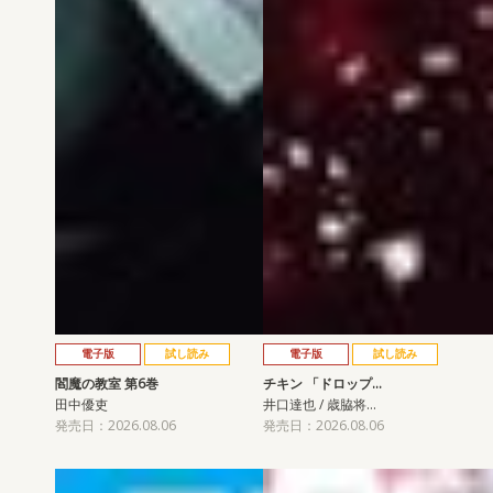
電子版
試し読み
電子版
試し読み
閻魔の教室 第6巻
チキン 「ドロップ…
田中優吏
井口達也 / 歳脇将…
発売日：2026.08.06
発売日：2026.08.06