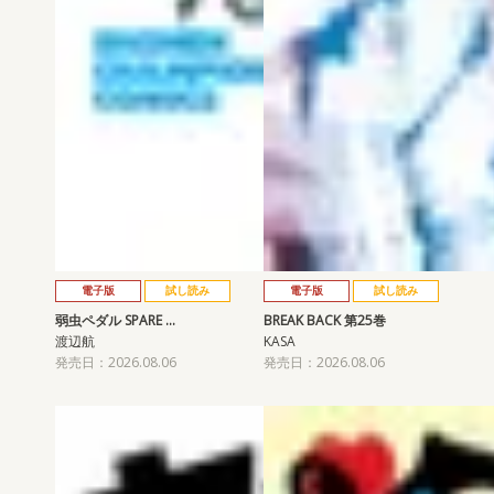
電子版
試し読み
電子版
試し読み
弱虫ペダル SPARE …
BREAK BACK 第25巻
渡辺航
KASA
発売日：2026.08.06
発売日：2026.08.06