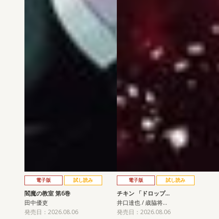
電子版
試し読み
電子版
試し読み
閻魔の教室 第6巻
チキン 「ドロップ…
田中優吏
井口達也 / 歳脇将…
発売日：2026.08.06
発売日：2026.08.06