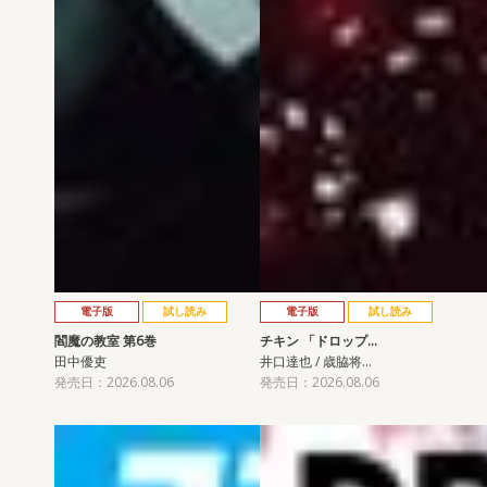
電子版
試し読み
電子版
試し読み
閻魔の教室 第6巻
チキン 「ドロップ…
田中優吏
井口達也 / 歳脇将…
発売日：2026.08.06
発売日：2026.08.06