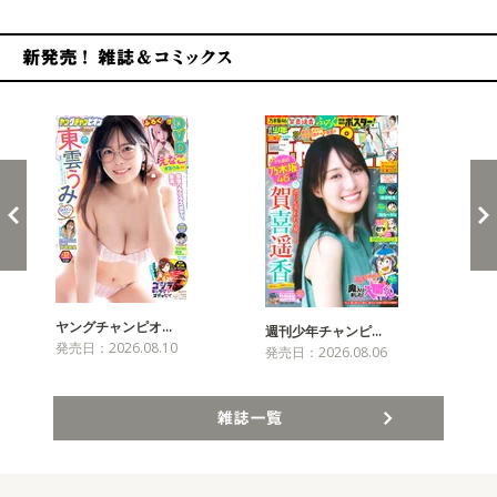
新発売！雑誌&コミックス
ヤングチャンピオ…
チャ
週刊少年チャンピ…
発売日：2026.08.10
発売
発売日：2026.08.06
雑誌一覧