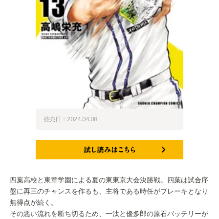
発売日：2024.04.08
試し読みはこちら
四葉高校と東章学園による夏の東東京大会決勝戦。四葉は試合序
盤に再三のチャンスを作るも、主将である時任がブレーキとなり
無得点が続く。
その悪い流れを断ち切るため、一汰と優多郎の原石バッテリーが