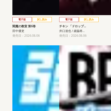
電子版
試し読み
電子版
試し読み
閻魔の教室 第6巻
チキン 「ドロップ…
田中優吏
井口達也 / 歳脇将…
発売日：2026.08.06
発売日：2026.08.06