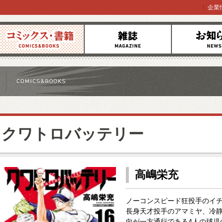
企業
コミックス
雑誌
お知らせ
クワトロバッテリー
高嶋栄充
ノーコンスピード狂投手のイ
長身天才投手のアマミヤ、冷
向が一方通行である4人の球児