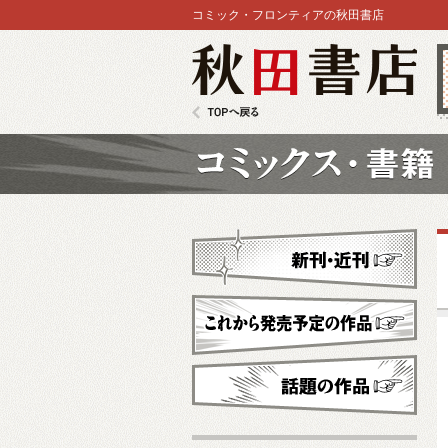
コミック・フロンティアの秋田書店
秋田書店
TOPへ戻る
コミックス
新刊・近刊
これから発売予定
話題の作品