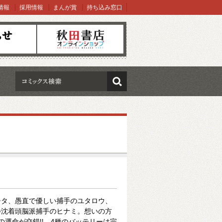
情報
採用情報
まんが賞
持ち込み窓口
オンラインショップ
検索
チタ、愚直で優しい捕手のユタロウ、
静沈着頭脳派捕手のヒナミ。想いの方
の運命が交錯!! 4種のバッテリーは完