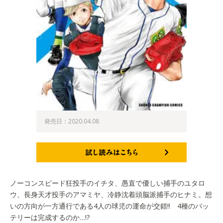
発売日：2020.04.08
試し読みはこちら
ノーコンスピード狂投手のイチタ、愚直で優しい捕手のユタロ
ウ、長身天才投手のアマミヤ、冷静沈着頭脳派捕手のヒナミ。想
いの方向が一方通行である4人の球児の運命が交錯!! 4種のバッ
テリーは完成するのか…!?