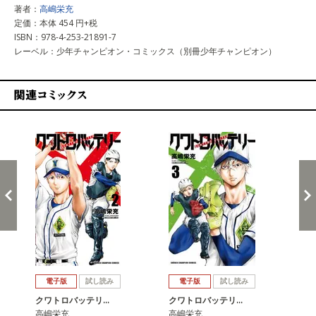
著者：
高嶋栄充
定価：本体 454 円+税
ISBN：978-4-253-21891-7
レーベル：少年チャンピオン・コミックス（別冊少年チャンピオン）
関連コミックス
戻る
進む
電子版
試し読み
電子版
試し読み
クワトロバッテリ…
クワトロバッテリ…
ク
高嶋栄充
高嶋栄充
高