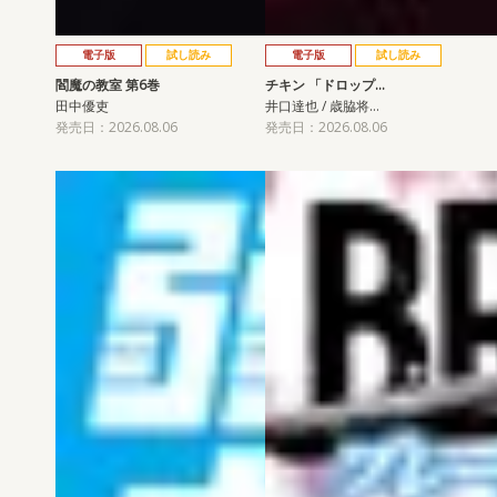
電子版
試し読み
電子版
試し読み
閻魔の教室 第6巻
チキン 「ドロップ…
田中優吏
井口達也 / 歳脇将…
発売日：2026.08.06
発売日：2026.08.06