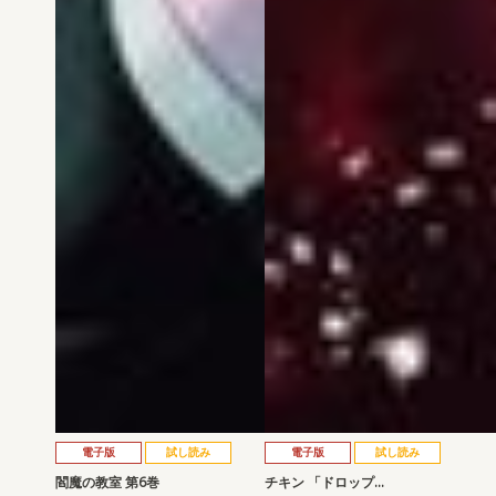
電子版
試し読み
電子版
試し読み
閻魔の教室 第6巻
チキン 「ドロップ…