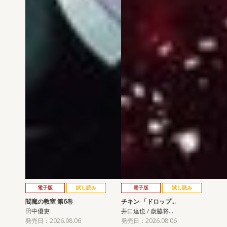
電子版
試し読み
電子版
試し読み
閻魔の教室 第6巻
チキン 「ドロップ…
田中優吏
井口達也 / 歳脇将…
発売日：2026.08.06
発売日：2026.08.06