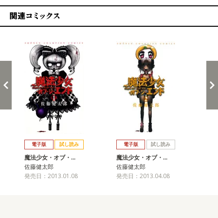
関連コミックス
戻る
進む
電子版
試し読み
電子版
試し読み
魔法少女・オブ・…
魔法少女・オブ・…
魔
佐藤健太郎
佐藤健太郎
佐
発売日：2013.01.08
発売日：2013.04.08
発売