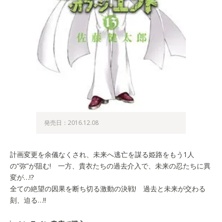
発売日：2016.12.08
計画変更を余儀なくされ、未来へ逃亡を謀る姫路をもう1人
の“弥”が阻む! 一方、貴衣たちの過去介入で、未来の忍たちに異
変が…!?
全ての絶望の因果を断ち切る激動の決戦! 過去と未来が交わる
刻、迫る…!!