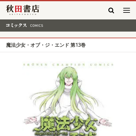
秋田書店
コミックス COMICS
魔法少女・オブ・ジ・エンド 第13巻