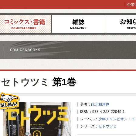
企業
コミックス
雑誌
お知らせ
セトウツミ
第1巻
著者：
此元和津也
ISBN：978-4-253-22049-1
試し読み！
レーベル：
少年チャンピオン・コ
シリーズ：
セトウツミ