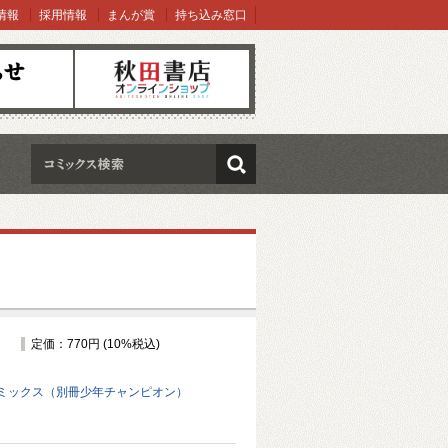
情報
採用情報
まんが賞
持ち込み窓口
オンラインショップ
検索
定価：770円 (10%税込)
ミックス（別冊少年チャンピオン）