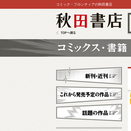
コミック・フロンティアの秋田書店
秋田書店
TOPへ戻る
コミックス
新刊・近刊
これから発売予定
話題の作品