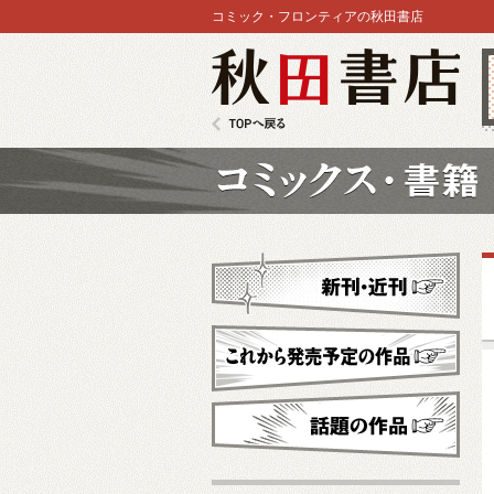
コミック・フロンティアの秋田書店
秋田書店
TOPへ戻る
コミックス
新刊・近刊
これから発売予定
話題の作品