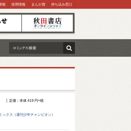
情報
採用情報
まんが賞
持ち込み窓口
オンラインショップ
検索
定価：本体 419 円+税
ミックス（週刊少年チャンピオン）