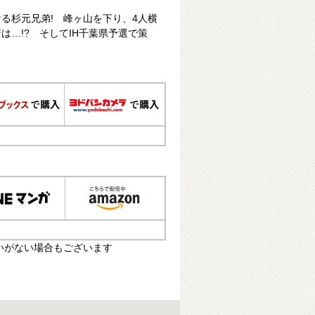
る杉元兄弟! 峰ヶ山を下り、4人横
は…!? そしてIH千葉県予選で策
いがない場合もございます