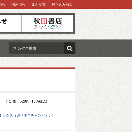
情報
採用情報
まんが賞
持ち込み窓口
オンラインショップ
検索
定価：528円 (10%税込)
ミックス（週刊少年チャンピオン）