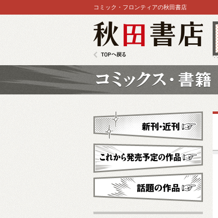
コミック・フロンティアの秋田書店
秋田書店
TOPへ戻る
コミックス
新刊・近刊
これから発売予定
話題の作品