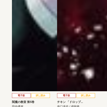
電子版
試し読み
電子版
試し読み
閻魔の教室 第6巻
チキン 「ドロップ…
田中優吏
井口達也 / 歳脇将…