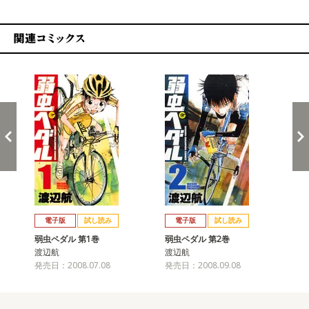
関連コミックス
戻る
進む
電子版
試し読み
電子版
試し読み
弱虫ペダル 第1巻
弱虫ペダル 第2巻
弱
渡辺航
渡辺航
渡
発売日：2008.07.08
発売日：2008.09.08
発売