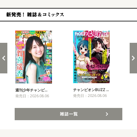
新発売！雑誌&コミックス
チャンピオンBUZZ …
週刊少年チャンピ…
月
発売日：2026.08.06
発売日：2026.08.06
発売
雑誌一覧