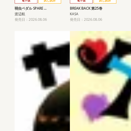
電子版
試し読み
電子版
試し読み
弱虫ペダル SPARE …
BREAK BACK 第25巻
渡辺航
KASA
発売日：2026.08.06
発売日：2026.08.06