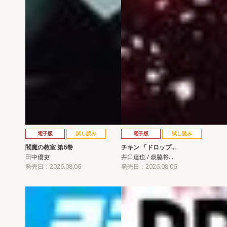
電子版
試し読み
電子版
試し読み
閻魔の教室 第6巻
チキン 「ドロップ…
田中優吏
井口達也 / 歳脇将…
発売日：2026.08.06
発売日：2026.08.06