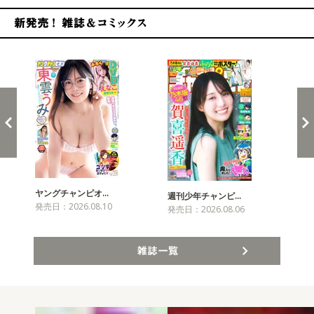
新発売！雑誌&コミックス
ヤングチャンピオ…
チャ
週刊少年チャンピ…
発売日：2026.08.10
発売
発売日：2026.08.06
雑誌一覧