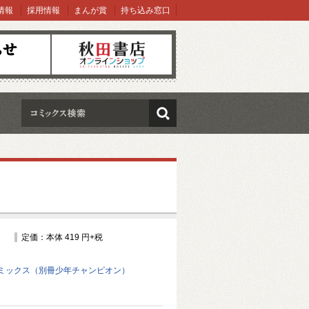
情報
採用情報
まんが賞
持ち込み窓口
オンラインショップ
検索
定価：本体 419 円+税
ミックス（別冊少年チャンピオン）