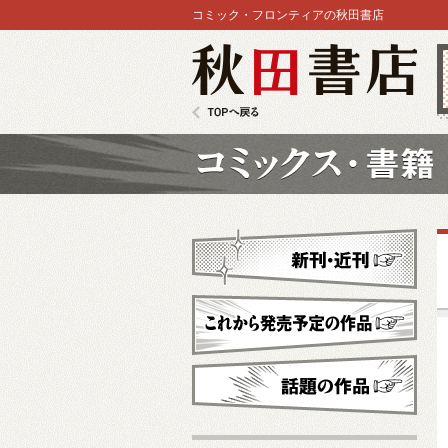
コミック・フロンティアの秋田書店
秋田書店
TOPへ戻る
コミックス
新刊・近刊
これから発売予定
話題の作品