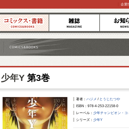
企業
コミックス
雑誌
お知らせ
少年Y
第3巻
著者：
ハジメ
/
とうじたつや
ISBN：978-4-253-22158-0
レーベル：
少年チャンピオン・コ
シリーズ：
少年Y