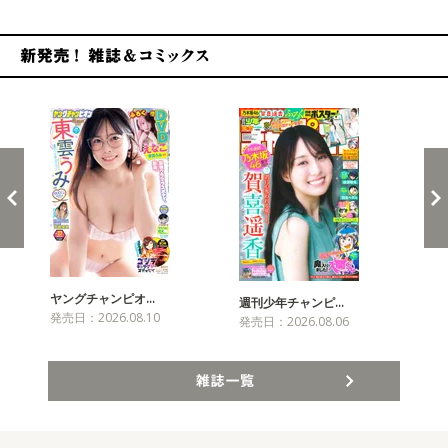
新発売！雑誌&コミックス
ヤングチャンピオ…
チャ
週刊少年チャンピ…
発売日：2026.08.10
発売
発売日：2026.08.06
雑誌一覧