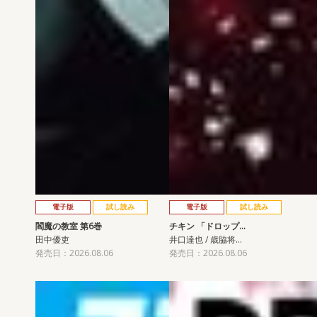
電子版
試し読み
電子版
試し読み
閻魔の教室 第6巻
チキン 「ドロップ…
田中優吏
井口達也 / 歳脇将…
発売日：2026.08.06
発売日：2026.08.06