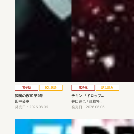
電子版
試し読み
電子版
試し読み
閻魔の教室 第6巻
チキン 「ドロップ…
田中優吏
井口達也 / 歳脇将…
発売日：2026.08.06
発売日：2026.08.06