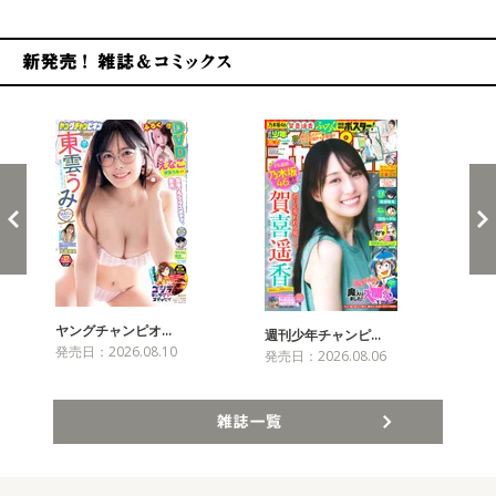
新発売！雑誌&コミックス
ヤングチャンピオ…
チャ
週刊少年チャンピ…
発売日：2026.08.10
発売
発売日：2026.08.06
雑誌一覧