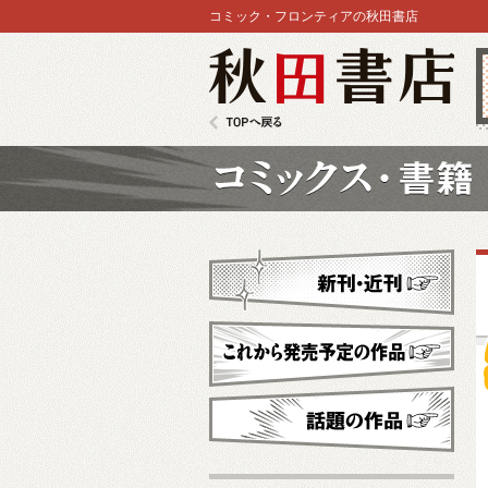
コミック・フロンティアの秋田書店
秋田書店
TOPへ戻る
コミックス
新刊・近刊
これから発売予定
話題の作品