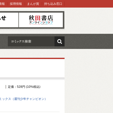
情報
採用情報
まんが賞
持ち込み窓口
オンラインショップ
検索
定価：528円 (10%税込)
ミックス（週刊少年チャンピオン）