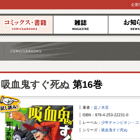
企業
コミックス
雑誌
お知らせ
吸血鬼すぐ死ぬ
第16巻
著者：
盆ノ木至
ISBN：978-4-253-22231-0
試し読み！
レーベル：
少年チャンピオン・コ
シリーズ：
吸血鬼すぐ死ぬ