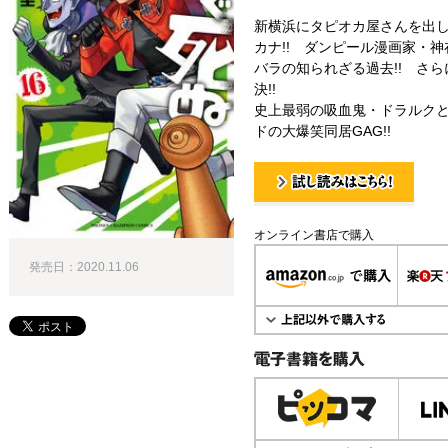
新横浜にタピオカ屋さんを出
カナ!! ダンピール漫画家・
バラの知られざる過去!! さ
決!!
史上最弱の吸血鬼・ドラルク
ドの大爆笑同居GAG!!
試し読み！
オンライン書店で購入
発売日：2020.11.06
電子書籍で購入