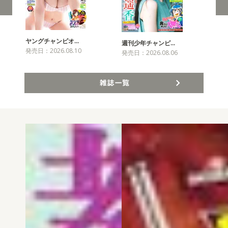
ヤングチャンピオ…
チャ
週刊少年チャンピ…
発売日：2026.08.10
発売
発売日：2026.08.06
雑誌一覧