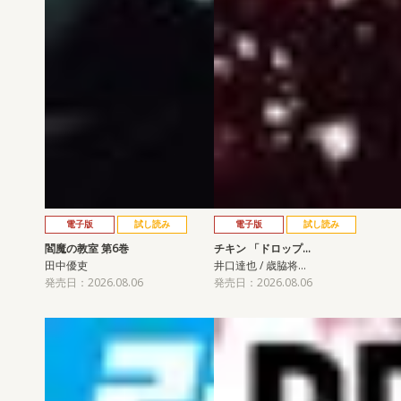
電子版
試し読み
電子版
試し読み
閻魔の教室 第6巻
チキン 「ドロップ…
田中優吏
井口達也 / 歳脇将…
発売日：2026.08.06
発売日：2026.08.06