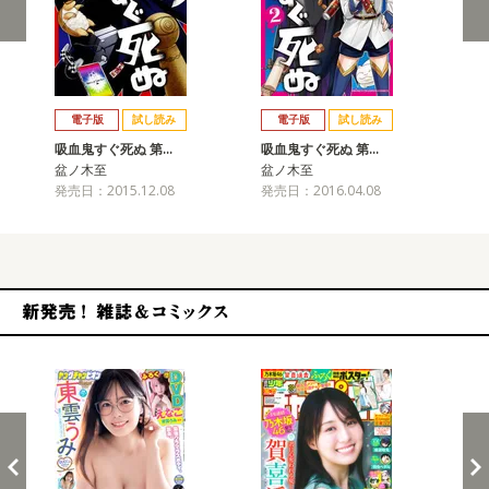
戻る
進む
電子版
試し読み
電子版
試し読み
吸血鬼すぐ死ぬ 第…
吸血鬼すぐ死ぬ 第…
吸
盆ノ木至
盆ノ木至
盆
発売日：2015.12.08
発売日：2016.04.08
発売
新発売！雑誌&コミックス